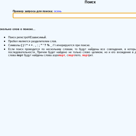
Поиск
Пример запроса для поиска:
осень
сколько слов о поиске...
Поиск регистроНЕзависимый.
Пробел является разделителем слов.
Символы
( ) ! * + = . , : ; " ' ? % _ / \
игнорируются при поиске.
Если поиск проводится по нескольким словам, то будут найдены все совпадения, в котор
последовательности. Причем будет найдено не только слово целиком, но и его вхождение в 
слова
порт
будут найдены слова аэро
порт
, с
порт
лото,
порт
рет.