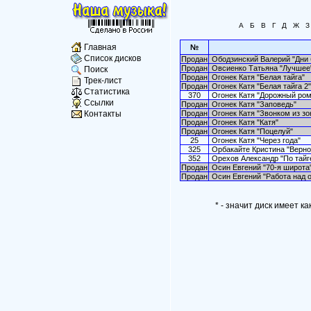
А
Б
В
Г
Д
Ж
З
Главная
№
Список дисков
Продан
Ободзинский Валерий "Дни б
Продан
Овсиенко Татьяна "Лучшее
Поиск
Продан
Огонек Катя "Белая тайга"
Трек-лист
Продан
Огонек Катя "Белая тайга 2"
Статистика
370
Огонек Катя "Дорожный ром
Ссылки
Продан
Огонек Катя "Заповедь"
Продан
Огонек Катя "Звонком из зо
Контакты
Продан
Огонек Катя "Катя"
Продан
Огонек Катя "Поцелуй"
25
Огонек Катя "Через года"
325
Орбакайте Кристина "Верно
352
Орехов Александр "По тайг
Продан
Осин Евгений "70-я широта
Продан
Осин Евгений "Работа над 
* - значит диск имеет к