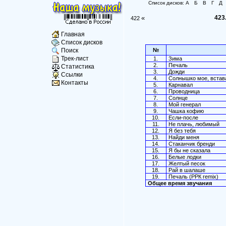
Список дисков:
А
Б
В
Г
Д
«
423
422
Главная
Список дисков
№
Поиск
Трек-лист
1.
Зима
2.
Печаль
Статистика
3.
Дожди
Ссылки
4.
Солнышко мое, встав
Контакты
5.
Карнавал
6.
Проводница
7.
Солнце
8.
Мой генерал
9.
Чашка кофию
10.
Если-после
11.
Не плачь, любимый
12.
Я без тебя
13.
Найди меня
14.
Стаканчик бренди
15.
Я бы не сказала
16.
Белые лодки
17.
Желтый песок
18.
Рай в шалаше
19.
Печаль (РРК remix)
Общее время звучания