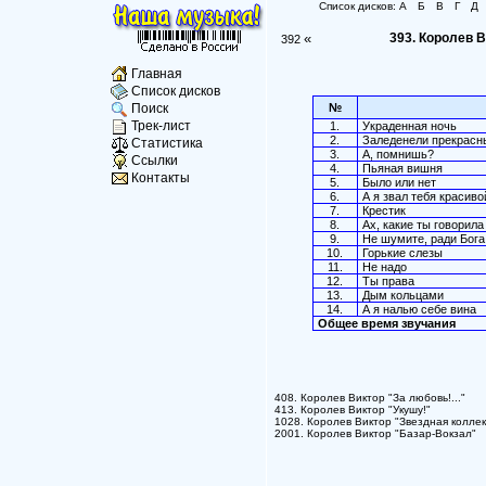
Список дисков:
А
Б
В
Г
Д
«
393. Королев 
392
Главная
Список дисков
№
Поиск
Трек-лист
1.
Украденная ночь
2.
Заледенели прекрасн
Статистика
3.
А, помнишь?
Ссылки
4.
Пьяная вишня
Контакты
5.
Было или нет
6.
А я звал тебя красиво
7.
Крестик
8.
Ах, какие ты говорила
9.
Не шумите, ради Бога
10.
Горькие слезы
11.
Не надо
12.
Ты права
13.
Дым кольцами
14.
А я налью себе вина
Общее время звучания
408. Королев Виктор "За любовь!..."
413. Королев Виктор "Укушу!"
1028. Королев Виктор "Звездная коллек
2001. Королев Виктор "Базар-Вокзал"