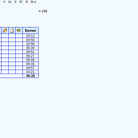
Ч
Ш
Э
Ю
Я
Все
»
248
Время
03:13
04:50
03:59
05:34
04:51
05:27
05:59
04:16
04:57
03:21
46:29