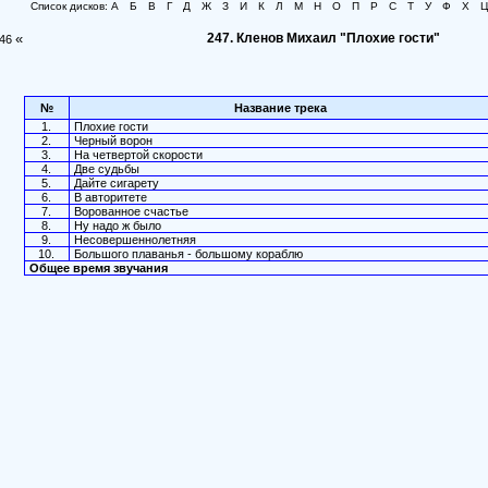
Список дисков:
А
Б
В
Г
Д
Ж
З
И
К
Л
М
Н
О
П
Р
С
Т
У
Ф
Х
Ц
«
247. Кленов Михаил "Плохие гости"
46
№
Название трека
1.
Плохие гости
2.
Черный ворон
3.
На четвертой скорости
4.
Две судьбы
5.
Дайте сигарету
6.
В авторитете
7.
Ворованное счастье
8.
Ну надо ж было
9.
Несовершеннолетняя
10.
Большого плаванья - большому кораблю
Общее время звучания