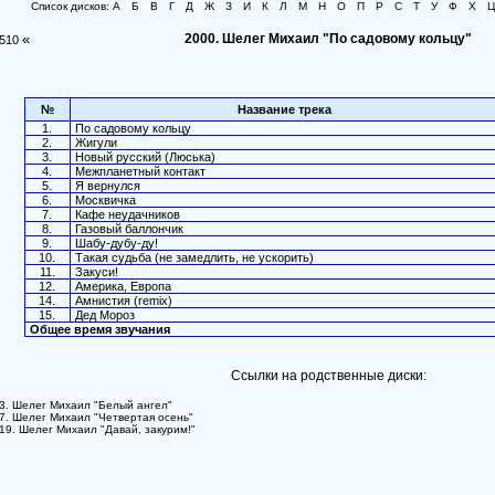
Список дисков:
А
Б
В
Г
Д
Ж
З
И
К
Л
М
Н
О
П
Р
С
Т
У
Ф
Х
Ц
«
2000. Шелег Михаил "По садовому кольцу"
510
№
Название трека
1.
По садовому кольцу
2.
Жигули
3.
Новый русский (Люська)
4.
Межпланетный контакт
5.
Я вернулся
6.
Москвичка
7.
Кафе неудачников
8.
Газовый баллончик
9.
Шабу-дубу-ду!
10.
Такая судьба (не замедлить, не ускорить)
11.
Закуси!
12.
Америка, Европа
14.
Амнистия (remix)
15.
Дед Мороз
Общее время звучания
Ссылки на родственные диски:
3. Шелег Михаил "Белый ангел"
7. Шелег Михаил "Четвертая осень"
19. Шелег Михаил "Давай, закурим!"